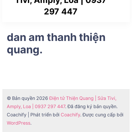
Tivi, Amply, Loa | 0937
297 447
Dịch vụ sủa chữa điện tử uy tín tại TP Hồ Chí
dan am thanh thiện
Minh : Quận Gò Vấp , Quận Tân Bình , Quận 12…
quang.
© Bản quyền 2026
Điện tử Thiện Quang | Sửa Tivi,
Amply, Loa | 0937 297 447
. Đã đăng ký bản quyền.
Coachify | Phát triển bởi
Coachify
. Được cung cấp bởi
WordPress
.