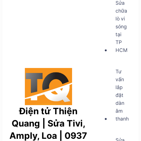
Sửa
chữa
lò vi
sóng
tại
TP
HCM
Tư
vấn
lắp
đặt
dàn
Điện tử Thiện
âm
thanh
Quang | Sửa Tivi,
Amply, Loa | 0937
Sửa