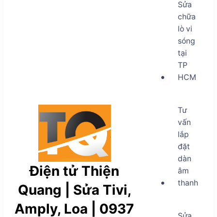
Sửa
chữa
lò vi
sóng
tại
TP
HCM
Tư
vấn
lắp
đặt
dàn
Điện tử Thiện
âm
thanh
Quang | Sửa Tivi,
Amply, Loa | 0937
Sửa