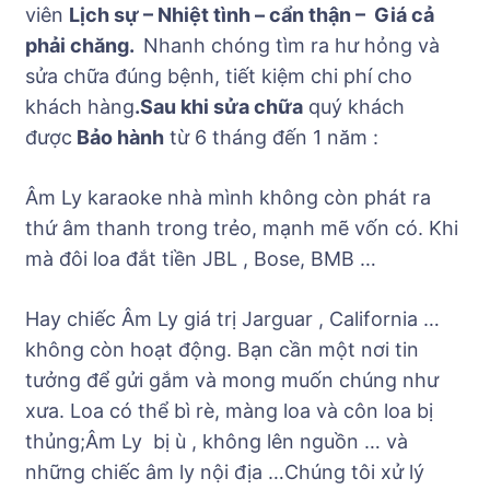
viên
Lịch sự – Nhiệt tình – cẩn thận – Giá cả
phải chăng.
Nhanh chóng tìm ra hư hỏng và
sửa chữa đúng bệnh, tiết kiệm chi phí cho
khách hàng​
.Sau khi sửa chữa
quý khách
được
B
ảo hành
từ 6 tháng đến 1 năm :
Âm Ly karaoke nhà mình không còn phát ra
thứ âm thanh trong trẻo, mạnh mẽ vốn có. Khi
mà đôi loa đắt tiền JBL , Bose, BMB …
Hay chiếc Âm Ly giá trị Jarguar , California …
không còn hoạt động. Bạn cần một nơi tin
tưởng để gửi gắm và mong muốn chúng như
xưa. Loa có thể bì rè, màng loa và côn loa bị
thủng;Âm Ly bị ù , không lên nguồn … và
những chiếc âm ly nội địa …Chúng tôi xử lý